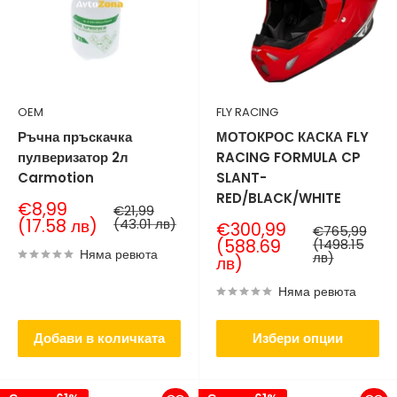
OEM
FLY RACING
Ръчна пръскачка
МОТОКРОС КАСКА FLY
пулверизатор 2л
RACING FORMULA CP
Carmotion
SLANT-
RED/BLACK/WHITE
Продажна
€8,99
Нормална
€21,99
цена
цена
(17.58 лв)
(43.01 лв)
Продажна
€300,99
Нормална
€765,99
цена
цена
(588.69
(1498.15
Няма ревюта
лв)
лв)
Няма ревюта
Добави в количката
Избери опции