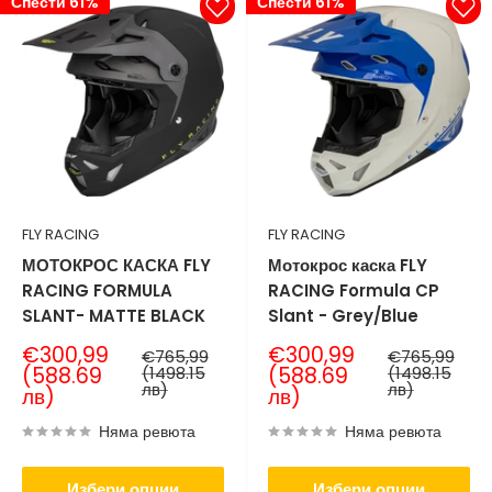
Спести 61%
Спести 61%
FLY RACING
FLY RACING
МОТОКРОС КАСКА FLY
Мотокрос каска FLY
RACING FORMULA
RACING Formula CP
SLANT- MATTE BLACK
Slant - Grey/Blue
Продажна
Продажна
€300,99
€300,99
Нормална
Нормална
€765,99
€765,99
цена
цена
цена
цена
(588.69
(1498.15
(588.69
(1498.15
лв)
лв)
лв)
лв)
Няма ревюта
Няма ревюта
Избери опции
Избери опции