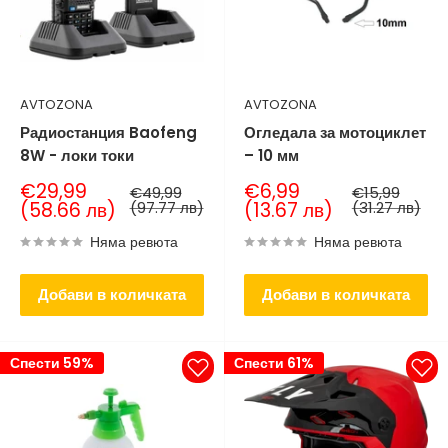
AVTOZONA
AVTOZONA
Радиостанция Baofeng
Огледала за мотоциклет
8W - локи токи
– 10 мм
Продажна
Продажна
€29,99
€6,99
Нормална
Нормална
€49,99
€15,99
цена
цена
цена
цена
(58.66 лв)
(97.77 лв)
(13.67 лв)
(31.27 лв)
Няма ревюта
Няма ревюта
Добави в количката
Добави в количката
Спести 59%
Спести 61%