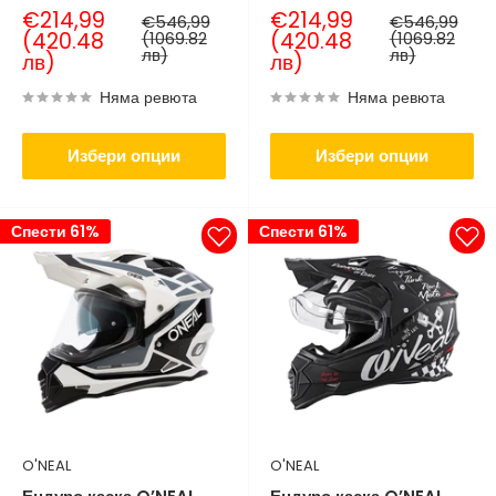
Продажна
Продажна
€214,99
€214,99
Нормална
Нормална
€546,99
€546,99
цена
цена
цена
цена
(420.48
(1069.82
(420.48
(1069.82
лв)
лв)
лв)
лв)
Няма ревюта
Няма ревюта
Избери опции
Избери опции
Спести 61%
Спести 61%
O'NEAL
O'NEAL