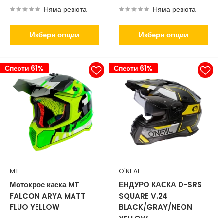
Няма ревюта
Няма ревюта
Избери опции
Избери опции
Спести 61%
Спести 61%
MT
O'NEAL
Мотокрос каска MT
ЕНДУРО КАСКА D-SRS
FALCON ARYA MATT
SQUARE V.24
FLUO YELLOW
BLACK/GRAY/NEON