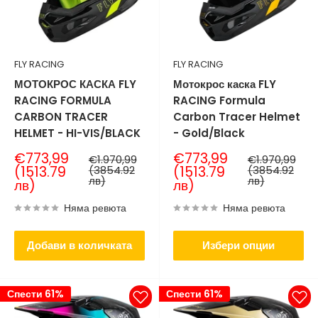
FLY RACING
FLY RACING
МОТОКРОС КАСКА FLY
Мотокрос каска FLY
RACING FORMULA
RACING Formula
CARBON TRACER
Carbon Tracer Helmet
HELMET - HI-VIS/BLACK
- Gold/Black
Продажна
Продажна
€773,99
€773,99
Нормална
Нормална
€1.970,99
€1.970,99
цена
цена
цена
цена
(1513.79
(3854.92
(1513.79
(3854.92
лв)
лв)
лв)
лв)
Няма ревюта
Няма ревюта
Добави в количката
Избери опции
Спести 61%
Спести 61%