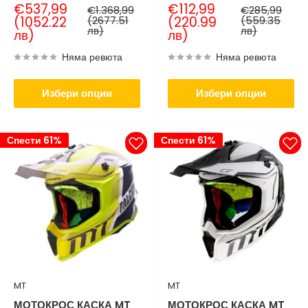
Продажна
Продажна
€537,99
€112,99
Нормална
Нормална
€1.368,99
€285,99
цена
цена
цена
цена
(1052.22
(2677.51
(220.99
(559.35
лв)
лв)
лв)
лв)
Няма ревюта
Няма ревюта
Избери опции
Избери опции
Спести 61%
Спести 61%
MT
MT
МОТОКРОС КАСКА MT
МОТОКРОС КАСКА MT