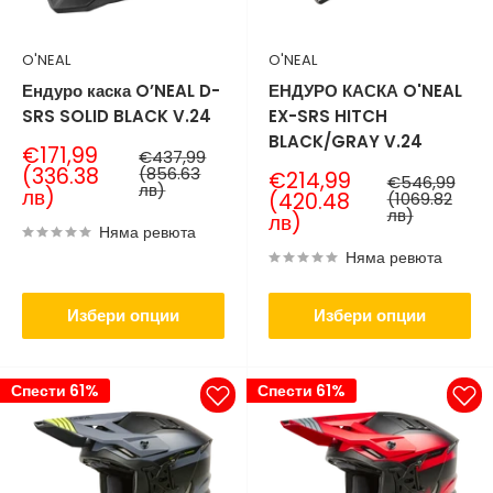
O'NEAL
O'NEAL
Ендуро каска O’NEAL D-
ЕНДУРО КАСКА O'NEAL
SRS SOLID BLACK V.24
EX-SRS HITCH
BLACK/GRAY V.24
Продажна
€171,99
Нормална
€437,99
цена
цена
(336.38
(856.63
Продажна
€214,99
Нормална
€546,99
лв)
лв)
цена
цена
(420.48
(1069.82
лв)
лв)
Няма ревюта
Няма ревюта
Избери опции
Избери опции
Спести 61%
Спести 61%