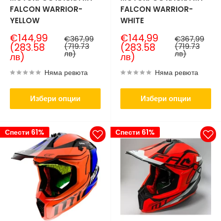
FALCON WARRIOR-
FALCON WARRIOR-
YELLOW
WHITE
Продажна
Продажна
€144,99
€144,99
Нормална
Нормална
€367,99
€367,99
цена
цена
цена
цена
(283.58
(719.73
(283.58
(719.73
лв)
лв)
лв)
лв)
Няма ревюта
Няма ревюта
Избери опции
Избери опции
Спести 61%
Спести 61%