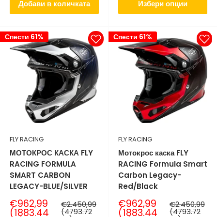
Добави в количката
Избери опции
Спести 61%
Спести 61%
FLY RACING
FLY RACING
МОТОКРОС КАСКА FLY
Мотокрос каска FLY
RACING FORMULA
RACING Formula Smart
SMART CARBON
Carbon Legacy-
LEGACY-BLUE/SILVER
Red/Black
Продажна
Продажна
€962,99
€962,99
Нормална
Нормална
€2.450,99
€2.450,99
цена
цена
цена
цена
(1883.44
(4793.72
(1883.44
(4793.72