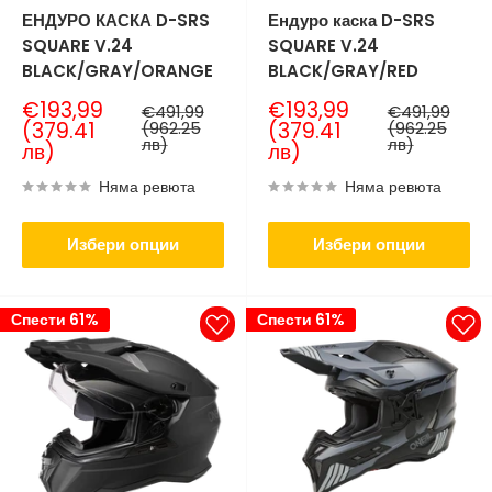
ЕНДУРО КАСКА D-SRS
Ендуро каска D-SRS
SQUARE V.24
SQUARE V.24
BLACK/GRAY/ORANGE
BLACK/GRAY/RED
Продажна
Продажна
€193,99
€193,99
Нормална
Нормална
€491,99
€491,99
цена
цена
цена
цена
(379.41
(962.25
(379.41
(962.25
лв)
лв)
лв)
лв)
Няма ревюта
Няма ревюта
Избери опции
Избери опции
Спести 61%
Спести 61%