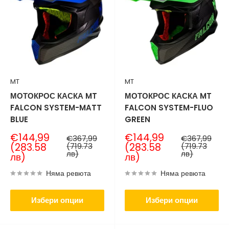
MT
MT
МОТОКРОС КАСКА MT
МОТОКРОС КАСКА MT
FALCON SYSTEM-MATT
FALCON SYSTEM-FLUO
BLUE
GREEN
Продажна
Продажна
€144,99
€144,99
Нормална
Нормална
€367,99
€367,99
цена
цена
цена
цена
(283.58
(719.73
(283.58
(719.73
лв)
лв)
лв)
лв)
Няма ревюта
Няма ревюта
Избери опции
Избери опции