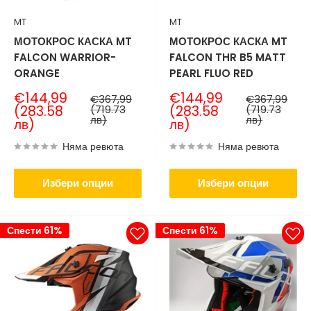
MT
MT
МОТОКРОС КАСКА MT
МОТОКРОС КАСКА MT
FALCON WARRIOR-
FALCON THR B5 MATT
ORANGE
PEARL FLUO RED
Продажна
Продажна
€144,99
€144,99
Нормална
Нормална
€367,99
€367,99
цена
цена
цена
цена
(283.58
(719.73
(283.58
(719.73
лв)
лв)
лв)
лв)
Няма ревюта
Няма ревюта
Избери опции
Избери опции
Спести 61%
Спести 61%