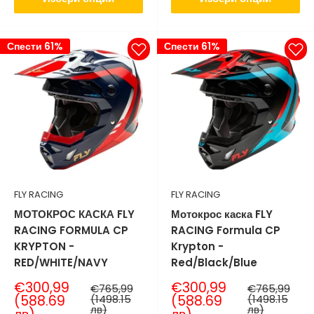
Спести 61%
Спести 61%
FLY RACING
FLY RACING
МОТОКРОС КАСКА FLY
Мотокрос каска FLY
RACING FORMULA CP
RACING Formula CP
KRYPTON -
Krypton -
RED/WHITE/NAVY
Red/Black/Blue
Продажна
Продажна
€300,99
€300,99
Нормална
Нормална
€765,99
€765,99
цена
цена
цена
цена
(588.69
(1498.15
(588.69
(1498.15
лв)
лв)