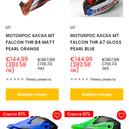
MT
MT
МОТОКРОС КАСКА MT
МОТОКРОС КАСКА MT
FALCON THR B4 MATT
FALCON THR A7 GLOSS
PEARL ORANGE
PEARL BLUE
Продажна
Продажна
€144,99
€144,99
Нормална
Нормална
€367,99
€367,99
цена
цена
цена
цена
(283.58
(719.73
(283.58
(719.73
лв)
лв)
лв)
лв)
Няма ревюта
Няма ревюта
Избери опции
Избери опции
Спести 61%
Спести 61%