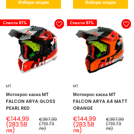
Избери опции
Избери опции
Спести 61%
Спести 61%
MT
MT
Мотокрос каска MT
Мотокрос каска MT
FALCON ARYA GLOSS
FALCON ARYA A4 MATT
PEARL RED
ORANGE
Продажна
Продажна
€144,99
€144,99
Нормална
Нормална
€367,99
€367,99
цена
цена
цена
цена
(283.58
(719.73
(283.58
(719.73
лв)
лв)
лв)
лв)