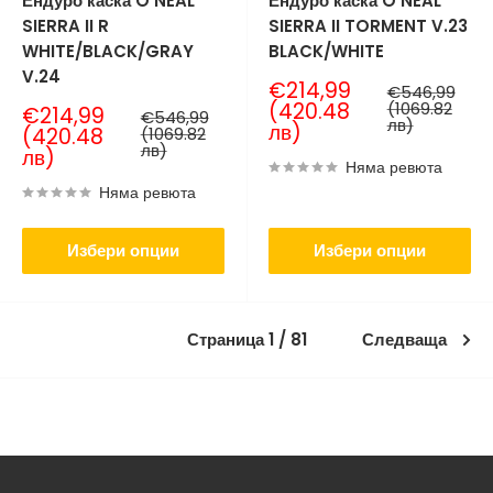
Ендуро каска O’NEAL
Ендуро каска O’NEAL
SIERRA II R
SIERRA II TORMENT V.23
WHITE/BLACK/GRAY
BLACK/WHITE
V.24
Продажна
€214,99
Нормална
€546,99
цена
цена
(420.48
(1069.82
Продажна
€214,99
Нормална
€546,99
лв)
лв)
цена
цена
(420.48
(1069.82
лв)
лв)
Няма ревюта
Няма ревюта
Избери опции
Избери опции
Страница 1 / 81
Следваща