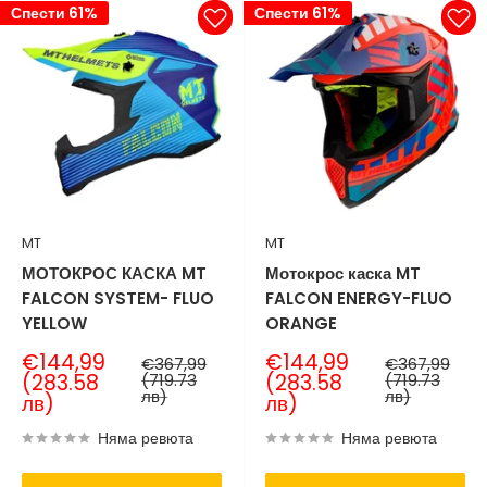
Спести 61%
Спести 61%
MT
MT
МОТОКРОС КАСКА MT
Мотокрос каска MT
FALCON SYSTEM- FLUO
FALCON ENERGY-FLUO
YELLOW
ORANGE
Продажна
Продажна
€144,99
€144,99
Нормална
Нормална
€367,99
€367,99
цена
цена
цена
цена
(283.58
(719.73
(283.58
(719.73
лв)
лв)
лв)
лв)
Няма ревюта
Няма ревюта