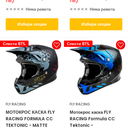
лв)
лв)
Няма ревюта
Няма ревюта
Избери опции
Избери опции
Спести 61%
Спести 61%
FLY RACING
FLY RACING
МОТОКРОС КАСКА FLY
Мотокрос каска FLY
RACING FORMULA CC
RACING Formula CC
TEKTONIC - MATTE
Tektonic -