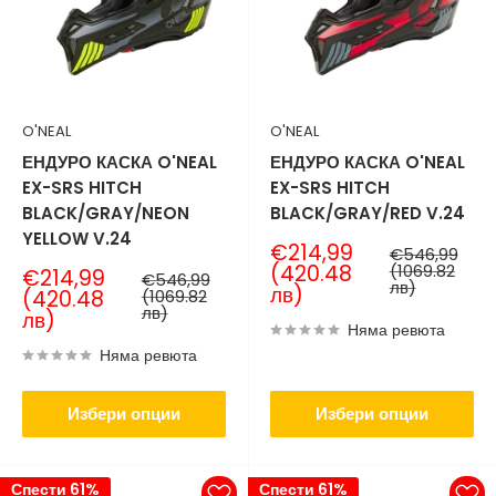
O'NEAL
O'NEAL
ЕНДУРО КАСКА O'NEAL
ЕНДУРО КАСКА O'NEAL
EX-SRS HITCH
EX-SRS HITCH
BLACK/GRAY/NEON
BLACK/GRAY/RED V.24
YELLOW V.24
Продажна
€214,99
Нормална
€546,99
цена
цена
(420.48
(1069.82
Продажна
€214,99
Нормална
€546,99
лв)
лв)
цена
цена
(420.48
(1069.82
лв)
лв)
Няма ревюта
Няма ревюта
Избери опции
Избери опции
Спести 61%
Спести 61%