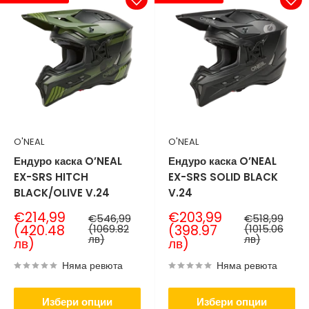
O'NEAL
O'NEAL
Ендуро каска O’NEAL
Ендуро каска O’NEAL
EX-SRS HITCH
EX-SRS SOLID BLACK
BLACK/OLIVE V.24
V.24
Продажна
Продажна
€214,99
€203,99
Нормална
Нормална
€546,99
€518,99
цена
цена
цена
цена
(420.48
(1069.82
(398.97
(1015.06
лв)
лв)
лв)
лв)
Няма ревюта
Няма ревюта
Избери опции
Избери опции