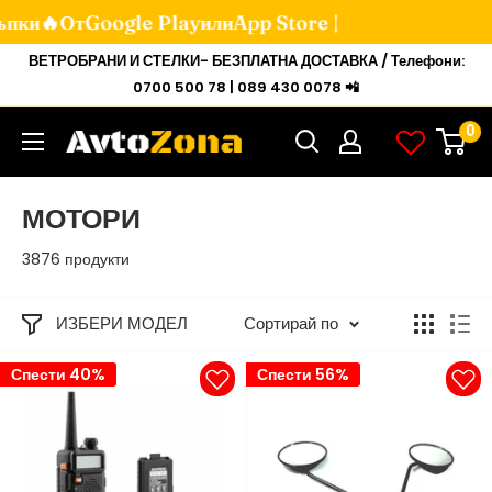
и🔥От
Google Play
или
App Store |
Мини
ВЕТРОБРАНИ И СТЕЛКИ- БЕЗПЛАТНА ДОСТАВКА / Телефони:
към
0700 500 78 | 089 430 0078 📲
съдържанието
0
Avtozona
МОТОРИ
3876 продукти
ИЗБЕРИ МОДЕЛ
Сортирай по
Спести 40%
Спести 56%