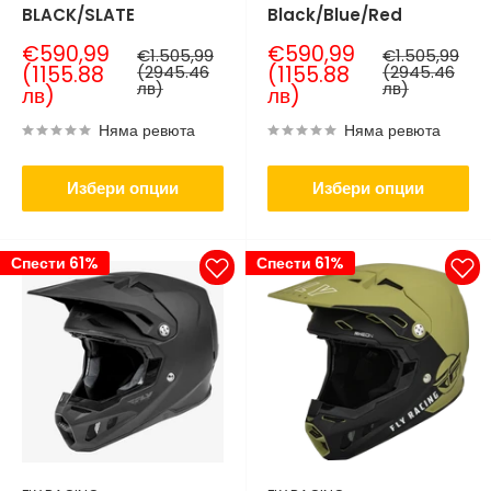
BLACK/SLATE
Black/Blue/Red
Продажна
Продажна
€590,99
€590,99
Нормална
Нормална
€1.505,99
€1.505,99
цена
цена
цена
цена
(1155.88
(2945.46
(1155.88
(2945.46
лв)
лв)
лв)
лв)
Няма ревюта
Няма ревюта
Избери опции
Избери опции
Спести 61%
Спести 61%