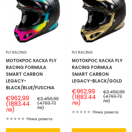
FLY RACING
FLY RACING
МОТОКРОС КАСКА FLY
МОТОКРОС КАСКА FLY
RACING FORMULA
RACING FORMULA
SMART CARBON
SMART CARBON
LEGACY-
LEGACY-BLACK/GOLD
BLACK/BLUE/FUSCHIA
Продажна
€962,99
Нормална
€2.450,99
цена
цена
(1883.44
(4793.72
Продажна
€962,99
Нормална
€2.450,99
лв)
лв)
цена
цена
(1883.44
(4793.72
лв)
лв)
Няма ревюта
Няма ревюта