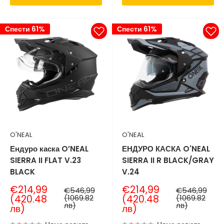
Спести 61%
Спести 61%
O'NEAL
O'NEAL
Ендуро каска O’NEAL
ЕНДУРО КАСКА O'NEAL
SIERRA II FLAT V.23
SIERRA II R BLACK/GRAY
BLACK
V.24
Продажна
Продажна
€214,99
€214,99
Нормална
Нормална
€546,99
€546,99
цена
цена
цена
цена
(420.48
(1069.82
(420.48
(1069.82
лв)
лв)
лв)
лв)