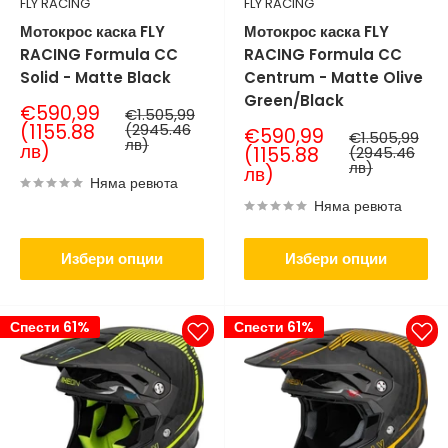
FLY RACING
FLY RACING
Мотокрос каска FLY
Мотокрос каска FLY
RACING Formula CC
RACING Formula CC
Solid - Matte Black
Centrum - Matte Olive
Green/Black
Продажна
€590,99
Нормална
€1.505,99
цена
цена
(1155.88
(2945.46
Продажна
€590,99
Нормална
€1.505,99
лв)
лв)
цена
цена
(1155.88
(2945.46
лв)
лв)
Няма ревюта
Няма ревюта
Избери опции
Избери опции
Спести 61%
Спести 61%