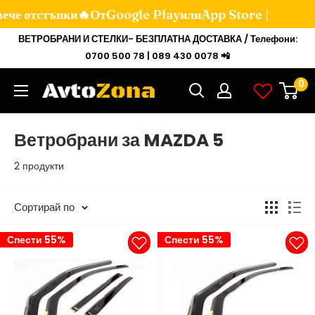
вече отстъпки🔥От
Google Play
или
App Store |
Мини
ВЕТРОБРАНИ И СТЕЛКИ- БЕЗПЛАТНА ДОСТАВКА / Телефони:
към
0700 500 78 | 089 430 0078 📲
съдържанието
0
Avtozona
Ветробрани за MAZDA 5
2 продукти
Сортирай по
Спести 55%
Спести 55%