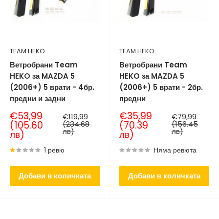
TEAM HEKO
TEAM HEKO
Ветробрани Team
Ветробрани Team
HEKO за MAZDA 5
HEKO за MAZDA 5
(2006+) 5 врати - 4бр.
(2006+) 5 врати - 2бр.
предни и задни
предни
Продажна
Продажна
€53,99
€35,99
Нормална
Нормална
€119,99
€79,99
цена
цена
цена
цена
(105.60
(234.68
(70.39
(156.45
лв)
лв)
лв)
лв)
1 ревю
Няма ревюта
Добави в количката
Добави в количката