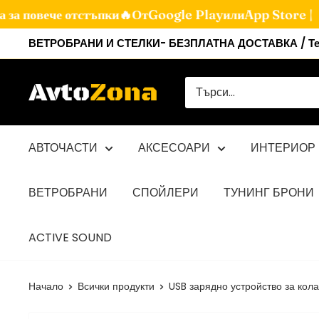
а повече отстъпки🔥От
Google Play
или
App Store |
Мини
ВЕТРОБРАНИ И СТЕЛКИ- БЕЗПЛАТНА ДОСТАВКА / Теле
към
съдържанието
Avtozona
АВТОЧАСТИ
АКСЕСОАРИ
ИНТЕРИОР
ВЕТРОБРАНИ
СПОЙЛЕРИ
ТУНИНГ БРОНИ
ACTIVE SOUND
Начало
Всички продукти
USB зарядно устройство за кола 