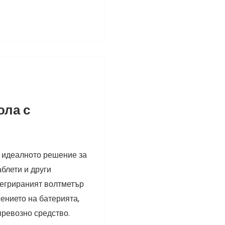
ола с
 идеалното решение за
блети и други
тегрираният волтметър
ението на батерията,
превозно средство.