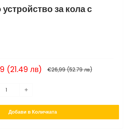
 устройство за кола с
ажна
9 (21.49 лв)
Нормална
€26,99 (52.79 лв)
цена
Добави в Количката