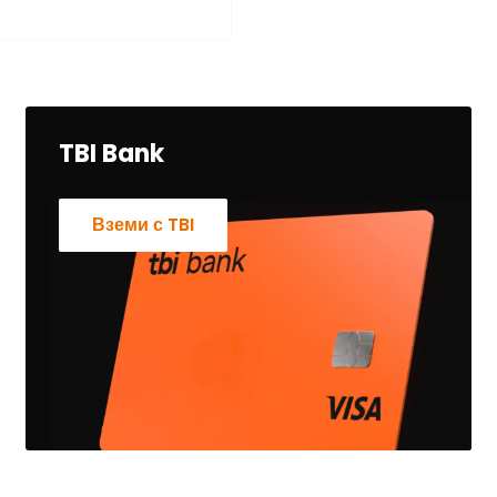
TBI Bank
Вземи с TBI
 В НЕДЕЛЯ С
от куриерска фирма):