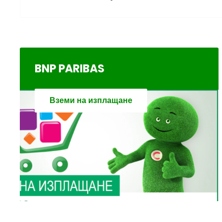
В КОЙ ДНИ ИЗПРАЩАМЕ:
Информация за връщане.
Еконт- Понеделник до неделя (включително)
Може да научите повече
тук.
Спиди - Понеделник до събота (включително)
BNP PARIBAS
Европът - Понеделник до петък (включително)
Вземи на изплащане
НОВО: AVTOZONA ИЗПРАЩА ПРАТКИ ДОРИ И
КУРИЕРСКА ФИРМА ЕКОНТ.
Цени за доставки (примерни цени), (определя се 
До 3кг - 4.90лв (€2.51)
До 6кг - 6.90лв (€3.53)
До 10кг - 8.35лв (€4.27)