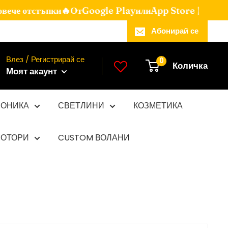
ече отстъпки🔥От
Google Play
или
App Store |
Абонирай се
Влез / Регистрирай се
0
Количка
Моят акаунт
РОНИКА
СВЕТЛИНИ
КОЗМЕТИКА
ОТОРИ
CUSTOM ВОЛАНИ