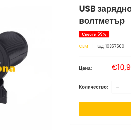
USB зарядно
волтметър
Спести 59%
OEM
Код:
10357500
Прод
€10,9
Цена:
цена
Количество: