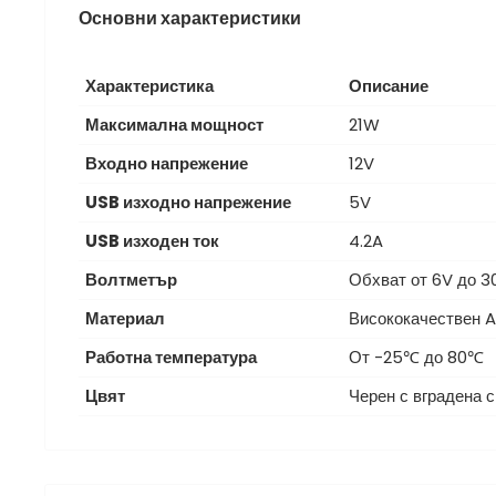
Основни характеристики
Характеристика
Описание
Максимална мощност
21W
Входно напрежение
12V
USB изходно напрежение
5V
USB изходен ток
4.2A
Волтметър
Обхват от 6V до 3
Материал
Висококачествен 
Работна температура
От -25℃ до 80℃
Цвят
Черен с вградена с