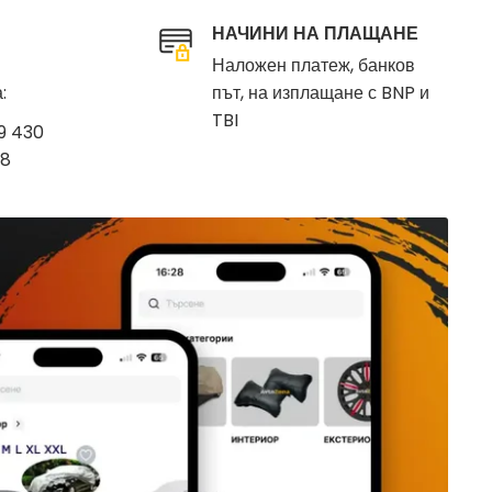
НАЧИНИ НА ПЛАЩАНЕ
Наложен платеж, банков
:
път, на изплащане с BNP и
TBI
9 430
78