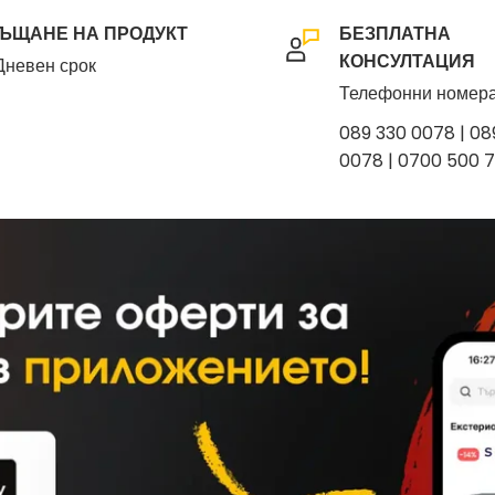
ЪЩАНЕ НА ПРОДУКТ
БЕЗПЛАТНА
КОНСУЛТАЦИЯ
Дневен срок
секи килограм
Телефонни номера
089 330 0078 | 08
0078 | 0700 500 
цена на доставка.
ден на 88.7%
ко забавяне в пратките
ал проблем, моля да се