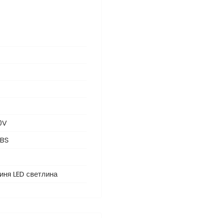
0V
ABS
иня LED светлина